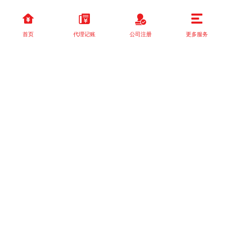
首页
代理记账
公司注册
更多服务
以上就是本站关于[关于《国家税务总局关于落实支持小型微利企业
和个体工商户发展所]的详细介绍。 如果您还有什么疑问或需求，请
【立即咨询】客服或添加VX: XXXXXX由我们的专业顾问免费为您
解答。